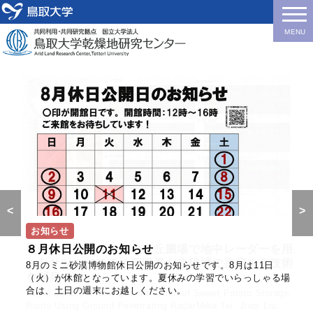
MENU
<
>
お知らせ
研究成果
研究成果
研究成果
研究成果
研究成果
セミナー
研究成果
お知らせ
研究成果
８月休日公開のお知らせ
乾燥地研究センターの砂丘圃場で地中レーダーを用
エチオピア「教会の森」の微生物群集は周囲の農地
合成開口レーダーを用い、南アフリカ共和国北西州
モンゴルの半乾燥草原における一年生草本が優占す
育種を支える薬剤として有望なTFMSAが雄性不稔
Yaping Shao教授（独・ケルン大学）がセミナ
乾燥地作物のササゲの品種改良の基盤となる胚珠培
モンゴルの砂漠化に関する研究集会（International
南アフリカにおける複合的な極端気象がトウモロコ
いたサツマイモの地下収量を非破壊で推定する技術
や共同管理林と比べて、高い潜在的窒素循環機能を
におけるトウモロコシの生育ステージを評価しまし
る群落で、降雨後にCO2フラックスの急速かつ大幅
を誘導するメカニズムを解明しました。
ー”Global Significance of Desert Dust”を行いま
養技術を開発しました。
Workshop on Desertification in Mongolia）を開
シ生産に及ぼす影響を明らかにしました。
8月のミニ砂漠博物館休日公開のお知らせです。8月は11日
を開発
持つことが分かりました。
た。
な変化をとらえました。
した。
催しました。
（火）が休館となっています。夏休みの学習でいらっしゃる場
Trifluoromethanesulfonamide Induces Male Sterility Through
A perforated ovule culture system improves nutrient
Compound hot-dry days (CHDDs) and their implications on
合は、土日の週末にお越しください。
Systemic Metabolic Reprogramming and Anther-Specific
accessibility and accelerates embryo development in cowpea
maize yields in the Free State province, South AfricaMokhele
Rapid Detection and Quantification of Sweet Potato Storage
Comparative analysis of soil prokaryotic community structure
SAR-based monitoring of maize phenology in North West
Strong and rapid response of CO2 flux components after a
2026年6月4日にドイツ・ケルン大学のYaping Shao教授による
2026年8月にモンゴルで開催予定の砂漠化対処条約（UNCCD）
Proline DeficiencyYuka Sekiguchi, Yan Gao, Hiromitsu
(Vigna unguiculata (L.) Walp.)Ngozi Paulinus Ofem and
Moeletsi and Mitsuru TsuboJournal: International Journal of
Roots Using Ground Penetrating RadarMika Tei, Jiaqi Liu,
and function in Ethiopian Church Forests and adjacent
province of South AfricaReiji KIMURA, Masao MORIYAMA,
rainfall event in an annual plant community in a semi-arid
セミナー"Global Significance of Desert Dust"が、乾燥地研究
第17回締約国会議（COP17）に向け、乾燥地研究センターでは