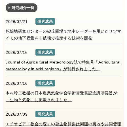
研究紹介一覧
2026/07/21
研究成果
乾燥地研究センターの砂丘圃場で地中レーダーを用いたサツマ
イモの地下収量を非破壊で推定する技術を開発
2026/07/16
研究成果
Journal of Agricultural Meteorology誌で特集号「Agricultural
meteorology in arid regions」が刊行されました。
2026/07/16
研究成果
木村玲二教授の日本農業気象学会学術賞受賞記念講演要旨が
「生物と気象」に掲載されました。
2026/07/09
研究成果
エチオピア「教会の森」の微生物群集は周囲の農地や共同管理