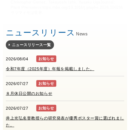
Tabeta, Muneo Sato, Masami Y. Hirai, Nasrein Mohamed
Takayoshi IshiiJournal: Plant Cell, Tissue and Organ
Climatologyhttps://doi.org/10.1002/joc.70281本研究は、南ア
Christopher Gomez, Takayoshi Ishii, Yusaku UgaJournal:
habitatsBiazen Endalamaw, Nigussie Haregeweyn, Takeshi
Mitsuru TSUBO, Mokhele Edmond MOELETSI, Zaid
grassland（半乾燥草原の一年生草本群落における降雨後のCO2
センター多目的室において開催されました。Shao教授は、ダス
これまでモンゴルを対象に実施してきた砂漠化研究（グローバ
Kamal and Takayoshi IshiiJour...
Culturehttps://doi.org/10.100...
フリカ・フリ...
Plant Phenomicshttps://doi.org/10.1016/j.plaphe.2026.100256
Taniguchi, Getu Abebe, Masataka Nakayama, Mitsuru Tsubo,
Adekunle BELLOJournal: Journal of Agricultural
フラックス構成要素の強力かつ迅速な応答）Munemasa
ト研究分野の代表的な専門書である"Physics and Modelling of
ルCOE、黄砂プロジェクト、乾燥地×温暖化プロジェクト等）
サツマイモは世界...
Menale Wondie, Takes...
Meteorologyhttps://doi.org/10.2480/agrmet.D-25-...
Teramoto, Naishen Liang, B...
Wind Erosion"の著者...
を振り返るとともに、COP17で...
ニュースリリース
News
ニュースリリース一覧
2026/08/04
お知らせ
令和7年度（2025年度）年報を掲載しました。
2026/07/27
お知らせ
８月休日公開のお知らせ
2026/07/27
お知らせ
井上光弘名誉教授らの研究発表が優秀ポスター賞に選ばれまし
た。