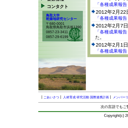
「各種成果報告
コンタクト
2012年2月22
鳥取大学
「各種成果報告
乾燥地研究センター
〒680-0001
2012年2月7
鳥取県鳥取市浜坂1390
「各種成果報告
0857-23-3411
た。
0857-29-6199
2012年2月1
「各種成果報告
した。
2012年1月13
「各種成果報告
載しました。
2011年11月1
「各種成果報告（Spe
た。
ごあいさつ
人材育成
研究活動
国際連携計画
メンバー
2011年10月2
次の言語でもご
「各種成果報告
載しました。
Copyright(c) 2
2011年10月2
「公募情報（平