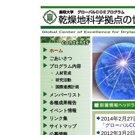
ホーム
ごあいさつ
プログラム内容
人材育成
研究活動
国際連携計画
メンバーリスト
各種成果報告
イベント情報
2014年2月27
リンク集
「グローバルC
サイトマップ
2012年3月2
公募情報