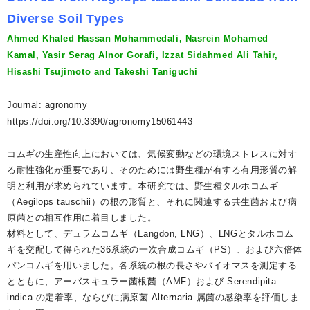
Diverse Soil Types
Ahmed Khaled Hassan Mohammedali, Nasrein Mohamed
Kamal, Yasir Serag Alnor Gorafi, Izzat Sidahmed Ali Tahir,
Hisashi Tsujimoto and Takeshi Taniguchi
Journal: agronomy
https://doi.org/10.3390/agronomy15061443
コムギの生産性向上においては、気候変動などの環境ストレスに対す
る耐性強化が重要であり、そのためには野生種が有する有用形質の解
明と利用が求められています。本研究では、野生種タルホコムギ
（Aegilops tauschii）の根の形質と、それに関連する共生菌および病
原菌との相互作用に着目しました。
材料として、デュラムコムギ（Langdon, LNG）、LNGとタルホコム
ギを交配して得られた36系統の一次合成コムギ（PS）、および六倍体
パンコムギを用いました。
各系統の根の長さやバイオマスを測定する
とともに、アーバスキュラー菌根菌（AMF）および Serendipita
indica の定着率、ならびに病原菌 Alternaria 属菌の感染率を評価しま