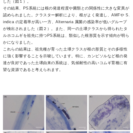
した（図１）。
その結果、PS系統には根の発達程度や菌類との関係性に大きな変異が
認められました。クラスター解析により、根がよく発達し、AMFや S.
indica の定着率が高い一方、Alternaria 属菌の感染率が低いグループ
が検出されました（図２）。また、同一の土壌クラスから得られたタ
ルホコムギを祖先に持つPS系統は、類似した根形質を示す傾向が明ら
かになりました。
これらの結果は、祖先種が育った土壌クラスが根の形質とその多様性
に強く影響することを示唆しています。特に、カンビソルなど根の発
達が良好であった土壌由来の系統は、気候耐性の高いコムギ育種に有
望な資源であると考えられます。