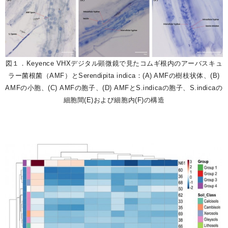
図１．
Keyence VHXデジタル顕微鏡で見たコムギ根内のアーバスキュ
ラー菌根菌（AMF）とSerendipita indica：(A) AMFの樹枝状体、(B)
AMFの小胞、(C) AMFの胞子、(D) AMFとS.indicaの胞子、S.indicaの
細胞間(E)および細胞内(F)の構造